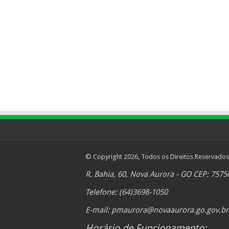
© Copyright 2026, Todos os Direitos Reservados
R. Bahia, 60, Nova Aurora - GO CEP: 7575
Telefone: (64)3698-1050
E-mail:
pmaurora@novaaurora.go.gov.br
Horário de Funcionamento: