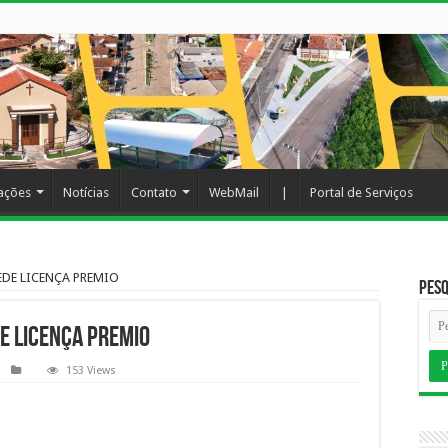
cações
Notícias
Contato
WebMail
|
Portal de Serviços
EDE LICENÇA PREMIO
Pesq
E LICENÇA PREMIO
153 Views