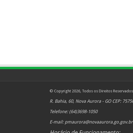
© Copyright 2026, Todos os Direitos Reservados
R. Bahia, 60, Nova Aurora - GO CEP: 7575
Telefone: (64)3698-1050
E-mail:
pmaurora@novaaurora.go.gov.br
Horário de Funcionamento: