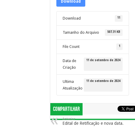
Download
11
Download
507.31 KB
Tamanho do Arquivo
1
File Count
11 de setembro de 2024
Data de
Criação
11 de setembro de 2024
Ultima
Atualização
Compartilhar
Anterior
Edital de Retificação e nova data.