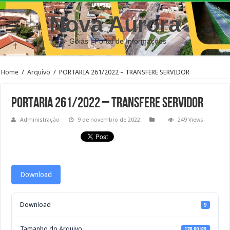
Nova Aurora
– Goiás | Portal de Informações
Home
/
Arquivo
/
PORTARIA 261/2022 – TRANSFERE SERVIDOR
PORTARIA 261/2022 – TRANSFERE SERVIDOR
Administração
9 de novembro de 2022
249 Views
Download
Download
9
Tamanho do Arquivo
128.00 KB