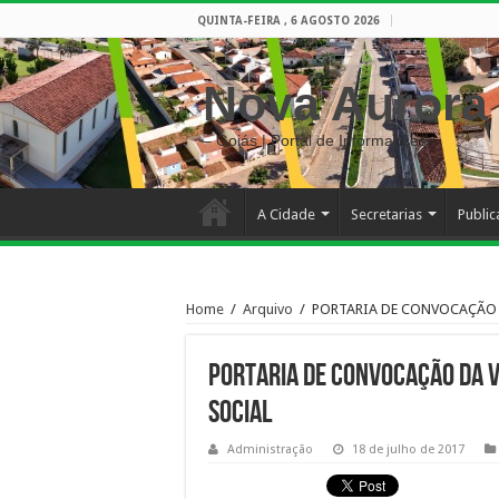
QUINTA-FEIRA , 6 AGOSTO 2026
Nova Aurora
– Goiás | Portal de Informações
A Cidade
Secretarias
Publi
Home
/
Arquivo
/
PORTARIA DE CONVOCAÇÃO D
PORTARIA DE CONVOCAÇÃO DA V
SOCIAL
Administração
18 de julho de 2017