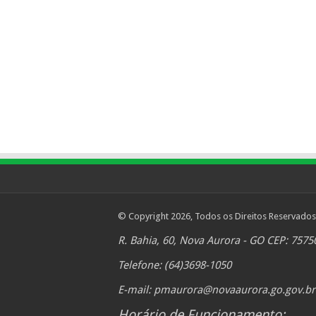
© Copyright 2026, Todos os Direitos Reservados
R. Bahia, 60, Nova Aurora - GO CEP: 7575
Telefone: (64)3698-1050
E-mail:
pmaurora@novaaurora.go.gov.br
Horário de Funcionamento: