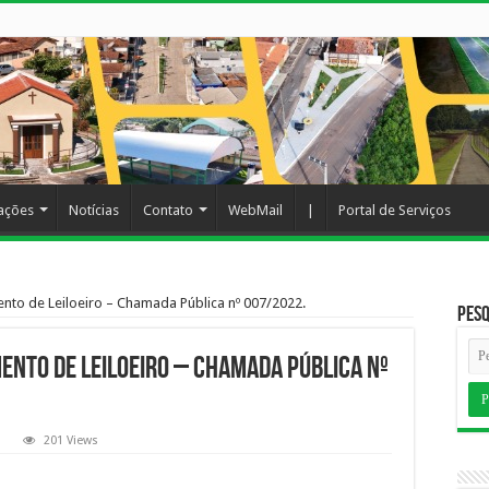
cações
Notícias
Contato
WebMail
|
Portal de Serviços
nto de Leiloeiro – Chamada Pública nº 007/2022.
Pesq
ento de Leiloeiro – Chamada Pública nº
201 Views