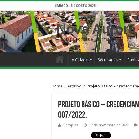
SÁBADO , 8 AGOSTO 2026
Nova Aurora
– Goiás | Portal de Informações
A Cidade
Secretarias
Publi
Home
/
Arquivo
/
Projeto Básico – Credenciame
Projeto Básico – Credenciam
007/2022.
Compras
17 de novembro de 2022