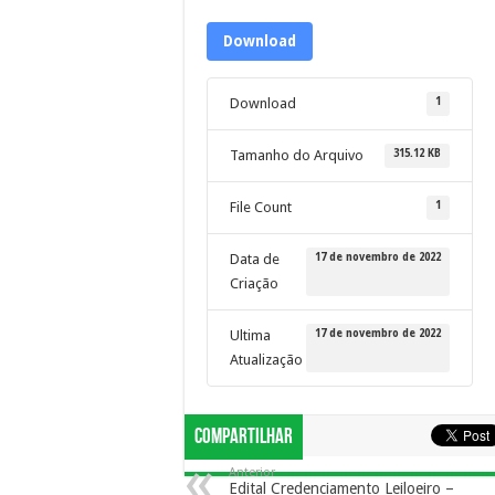
Download
1
Download
315.12 KB
Tamanho do Arquivo
1
File Count
17 de novembro de 2022
Data de
Criação
17 de novembro de 2022
Ultima
Atualização
Compartilhar
Anterior
Edital Credenciamento Leiloeiro –