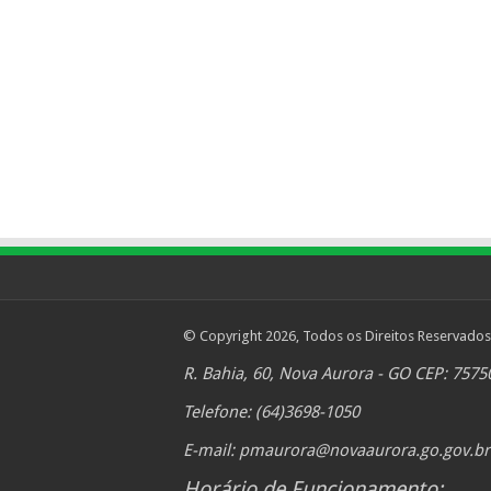
© Copyright 2026, Todos os Direitos Reservados
R. Bahia, 60, Nova Aurora - GO CEP: 7575
Telefone: (64)3698-1050
E-mail:
pmaurora@novaaurora.go.gov.br
Horário de Funcionamento: