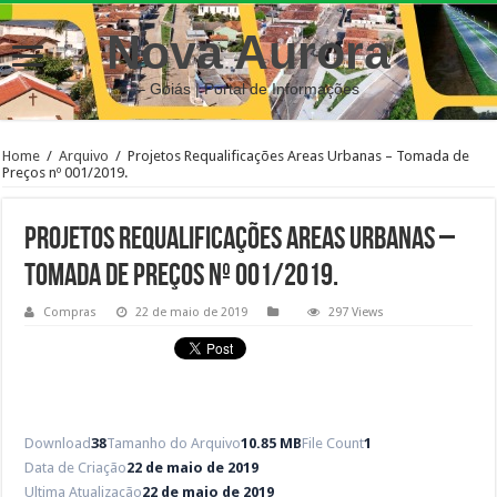
Nova Aurora
– Goiás | Portal de Informações
Home
/
Arquivo
/
Projetos Requalificações Areas Urbanas – Tomada de
Preços nº 001/2019.
Projetos Requalificações Areas Urbanas –
Tomada de Preços nº 001/2019.
Compras
22 de maio de 2019
297 Views
Download
38
Tamanho do Arquivo
10.85 MB
File Count
1
Data de Criação
22 de maio de 2019
Ultima Atualização
22 de maio de 2019