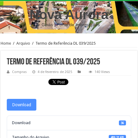
Nova Aurora
– Goiás | Portal de Informações
Home
/
Arquivo
/
Termo de Referência DL 039/2025
Termo de Referência DL 039/2025
Compras
4 de fevereiro de 2025
140 Views
Download
Download
36
Tamanho do Arquivo
489.31 KB