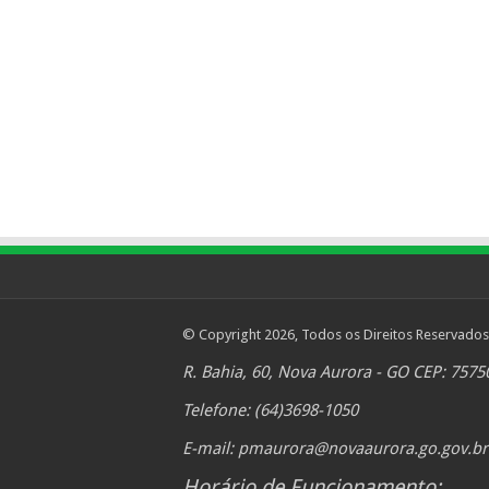
© Copyright 2026, Todos os Direitos Reservados
R. Bahia, 60, Nova Aurora - GO CEP: 7575
Telefone: (64)3698-1050
E-mail:
pmaurora@novaaurora.go.gov.br
Horário de Funcionamento: