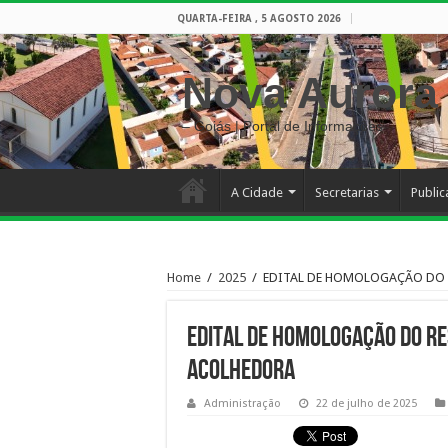
QUARTA-FEIRA , 5 AGOSTO 2026
Nova Aurora
– Goiás | Portal de Informações
A Cidade
Secretarias
Publi
Home
/
2025
/
EDITAL DE HOMOLOGAÇÃO DO 
EDITAL DE HOMOLOGAÇÃO DO RE
ACOLHEDORA
Administração
22 de julho de 2025