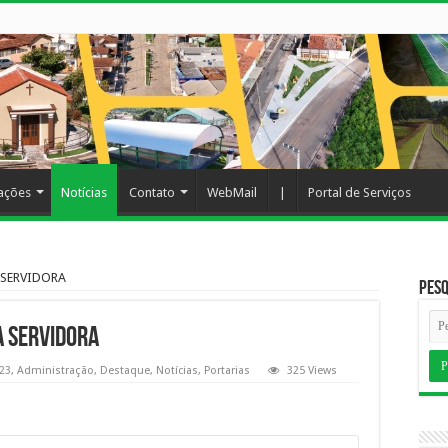
cações
Notícias
Contato
WebMail
|
Portal de Serviços
 SERVIDORA
Pesq
A SERVIDORA
23
,
Administração
,
Destaque
,
Notícias
,
Portarias
325 Views