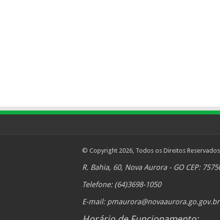
© Copyright 2026, Todos os Direitos Reservados
R. Bahia, 60, Nova Aurora - GO CEP: 7575
Telefone: (64)3698-1050
E-mail:
pmaurora@novaaurora.go.gov.br
Horário de Funcionamento: