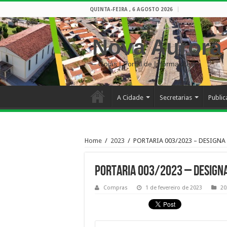
QUINTA-FEIRA , 6 AGOSTO 2026
Nova Aurora
– Goiás | Portal de Informações
A Cidade
Secretarias
Publi
Home
/
2023
/
PORTARIA 003/2023 – DESIGNA
PORTARIA 003/2023 – DESIGN
Compras
1 de fevereiro de 2023
20