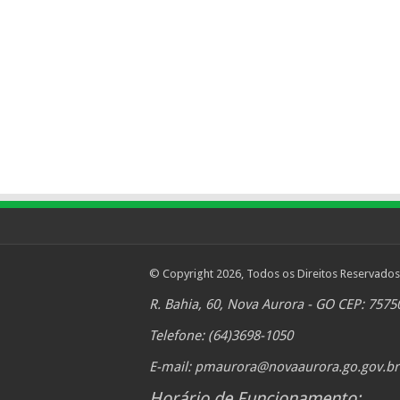
© Copyright 2026, Todos os Direitos Reservados
R. Bahia, 60, Nova Aurora - GO CEP: 7575
Telefone: (64)3698-1050
E-mail:
pmaurora@novaaurora.go.gov.br
Horário de Funcionamento: