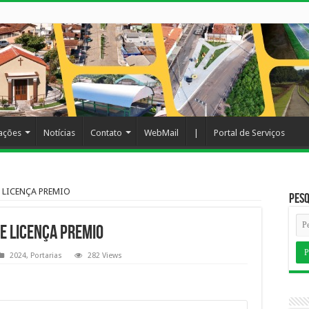
cações
Notícias
Contato
WebMail
|
Portal de Serviços
 LICENÇA PREMIO
Pesq
E LICENÇA PREMIO
2024
,
Portarias
282 Views