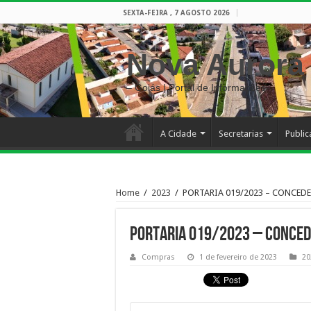
SEXTA-FEIRA , 7 AGOSTO 2026
Nova Aurora
– Goiás | Portal de Informações
A Cidade
Secretarias
Publi
Home
/
2023
/
PORTARIA 019/2023 – CONCED
PORTARIA 019/2023 – CONCED
Compras
1 de fevereiro de 2023
20