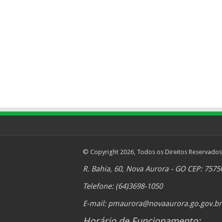
© Copyright 2026, Todos os Direitos Reservados
R. Bahia, 60, Nova Aurora - GO CEP: 7575
Telefone: (64)3698-1050
E-mail:
pmaurora@novaaurora.go.gov.br
Horário de Funcionamento: