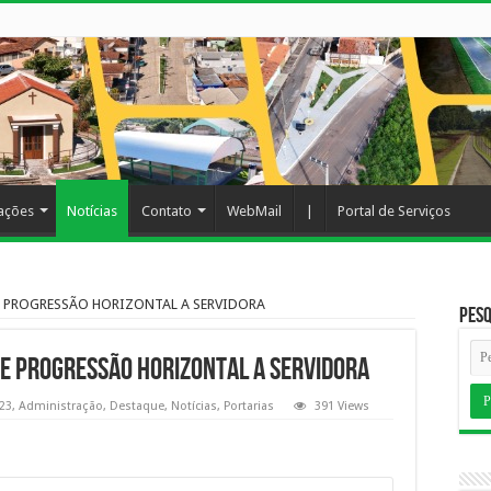
cações
Notícias
Contato
WebMail
|
Portal de Serviços
E PROGRESSÃO HORIZONTAL A SERVIDORA
Pesq
E PROGRESSÃO HORIZONTAL A SERVIDORA
23
,
Administração
,
Destaque
,
Notícias
,
Portarias
391 Views