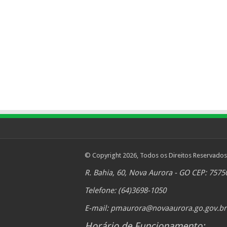
© Copyright 2026, Todos os Direitos Reservados
R. Bahia, 60, Nova Aurora - GO CEP: 7575
Telefone: (64)3698-1050
E-mail:
pmaurora@novaaurora.go.gov.br
Horário de Funcionamento: