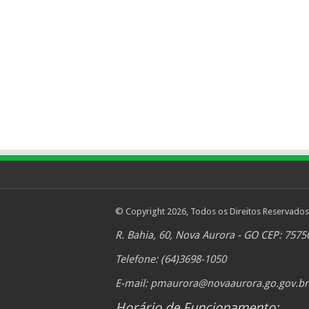
© Copyright 2026, Todos os Direitos Reservados
R. Bahia, 60, Nova Aurora - GO CEP: 7575
Telefone: (64)3698-1050
E-mail:
pmaurora@novaaurora.go.gov.br
Horário de Funcionamento: