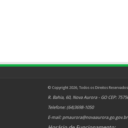
© Copyright 2026, Todos os Direitos Reservados
R. Bahia, 60, Nova Aurora - GO CEP: 7575
Telefone: (64)3698-1050
E-mail:
pmaurora@novaaurora.go.gov.br
Horário de Funcionamento: