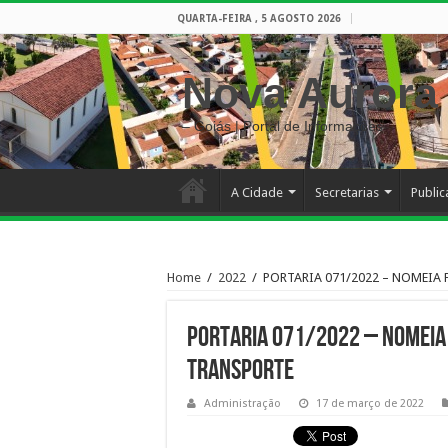
QUARTA-FEIRA , 5 AGOSTO 2026
Nova Aurora
– Goiás | Portal de Informações
A Cidade
Secretarias
Publi
Home
/
2022
/
PORTARIA 071/2022 – NOMEIA 
PORTARIA 071/2022 – NOMEIA 
TRANSPORTE
Administração
17 de março de 2022