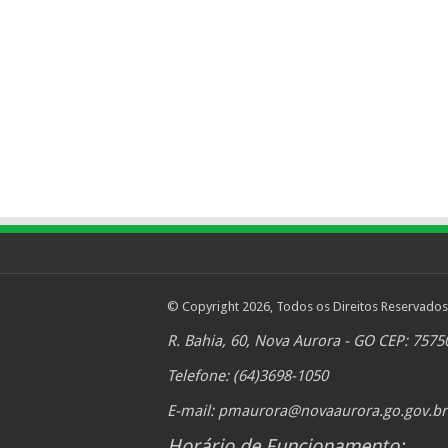
© Copyright 2026, Todos os Direitos Reservados
R. Bahia, 60, Nova Aurora - GO CEP: 7575
Telefone: (64)3698-1050
E-mail:
pmaurora@novaaurora.go.gov.br
Horário de Funcionamento: