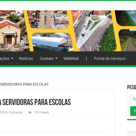
cações
Notícias
Contato
WebMail
|
Portal de Serviços
 SERVIDORAS PARA ESCOLAS
Pesq
A SERVIDORAS PARA ESCOLAS
2024
,
Portarias
155 Views