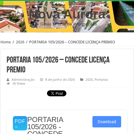
Nova Aurora
– Goiás | Portal de Informações
Home
/
2026
/
PORTARIA 105/2026 – CONCEDE LICENÇA PREMIO
PORTARIA 105/2026 – CONCEDE LICENÇA
PREMIO
Administração
8 de junho de 2026
2026
,
Portarias
36 Views
PORTARIA
Download
105/2026 -
CONCEDE