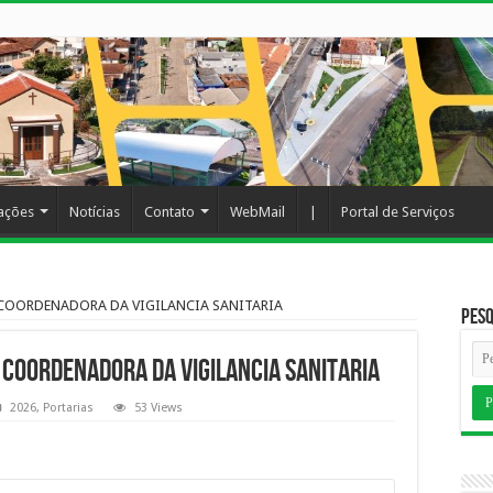
cações
Notícias
Contato
WebMail
|
Portal de Serviços
 COORDENADORA DA VIGILANCIA SANITARIA
Pesq
COORDENADORA DA VIGILANCIA SANITARIA
2026
,
Portarias
53 Views