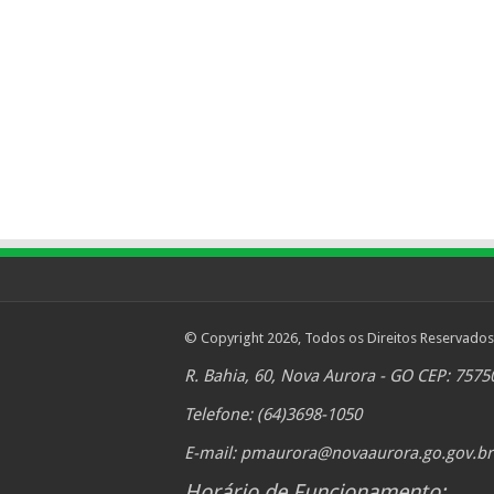
© Copyright 2026, Todos os Direitos Reservados
R. Bahia, 60, Nova Aurora - GO CEP: 7575
Telefone: (64)3698-1050
E-mail:
pmaurora@novaaurora.go.gov.br
Horário de Funcionamento: