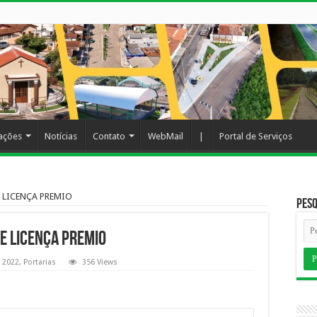
cações
Notícias
Contato
WebMail
|
Portal de Serviços
 LICENÇA PREMIO
Pesq
E LICENÇA PREMIO
2022
,
Portarias
356 Views