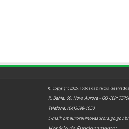
© Copyright 2026, Todos os Direitos Reservados
R. Bahia, 60, Nova Aurora - GO CEP: 7575
Telefone: (64)3698-1050
E-mail:
pmaurora@novaaurora.go.gov.br
Horário de Funcionamento: