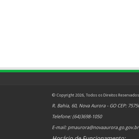
© Copyright 2026, Todos os Direitos Reservados
R. Bahia, 60, Nova Aurora - GO CEP: 7575
Telefone: (64)3698-1050
E-mail:
pmaurora@novaaurora.go.gov.br
Horário de Funcionamento: