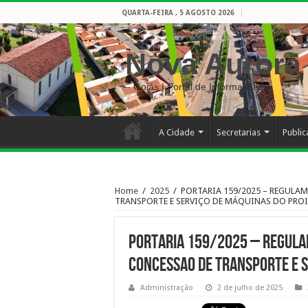
QUARTA-FEIRA , 5 AGOSTO 2026
Nova Aurora
– Goiás | Portal de Informações
A Cidade
Secretarias
Publi
Home
/
2025
/
PORTARIA 159/2025 – REGULA
TRANSPORTE E SERVIÇO DE MÁQUINAS DO PRO
PORTARIA 159/2025 – REGULA
CONCESSAO DE TRANSPORTE E S
Administração
2 de julho de 2025