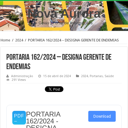
Nova Aurora
– Goiás | Portal de Informações
Home
/
2024
/
PORTARIA 162/2024 – DESIGNA GERENTE DE ENDEMIAS
PORTARIA 162/2024 – DESIGNA GERENTE DE
ENDEMIAS
Administração
15 de abril de 2024
2024
,
Portarias
,
Saúde
291 Views
PORTARIA
Download
162/2024 -
DESIGNA