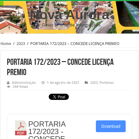
Nova Aurora
– Goiás | Portal de Informações
Home
/
2023
/
PORTARIA 172/2023 – CONCEDE LICENÇA PREMIO
PORTARIA 172/2023 – CONCEDE LICENÇA
PREMIO
Administração
1 de agosto de 2023
2023
,
Portarias
244 Views
PORTARIA
Download
172/2023 -
CONCEDE