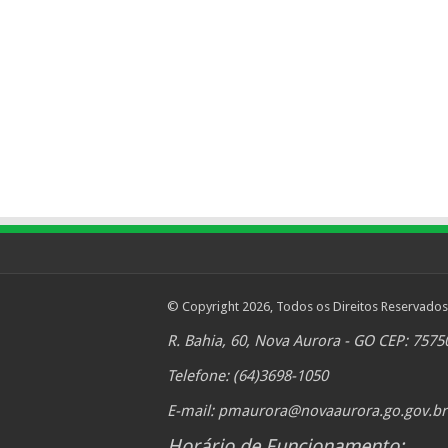
© Copyright 2026, Todos os Direitos Reservados
R. Bahia, 60, Nova Aurora - GO CEP: 7575
Telefone: (64)3698-1050
E-mail:
pmaurora@novaaurora.go.gov.br
Horário de Funcionamento: