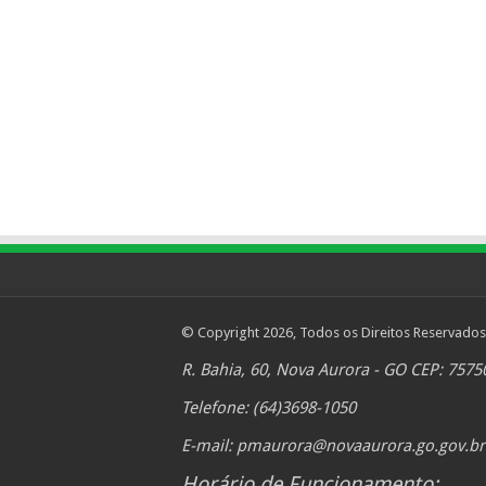
© Copyright 2026, Todos os Direitos Reservados
R. Bahia, 60, Nova Aurora - GO CEP: 7575
Telefone: (64)3698-1050
E-mail:
pmaurora@novaaurora.go.gov.br
Horário de Funcionamento: