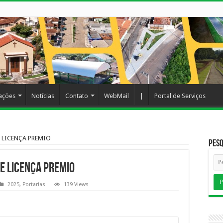
cações
Notícias
Contato
WebMail
|
Portal de Serviços
 LICENÇA PREMIO
Pesq
E LICENÇA PREMIO
2025
,
Portarias
139 Views