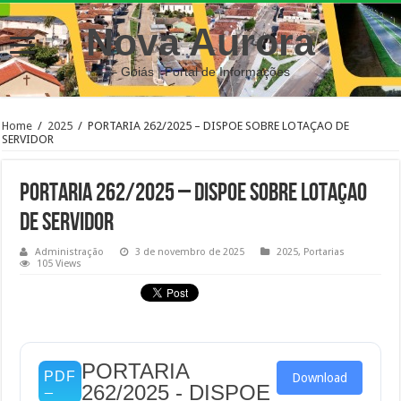
Nova Aurora
– Goiás | Portal de Informações
Home
/
2025
/
PORTARIA 262/2025 – DISPOE SOBRE LOTAÇAO DE
SERVIDOR
PORTARIA 262/2025 – DISPOE SOBRE LOTAÇAO
DE SERVIDOR
Administração
3 de novembro de 2025
2025
,
Portarias
105 Views
PORTARIA
Download
262/2025 - DISPOE