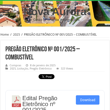
Nova Aurora
– Goiás | Portal de Informações
Home
/
2025
/
PREGÃO ELETRÔNICO Nº 001/2025 – COMBUSTÍVEL
PREGÃO ELETRÔNICO Nº 001/2025 –
COMBUSTÍVEL
Compras
8 de janeiro de 2025
2025
,
Licitação
,
Pregão Eletrônico
323 Views
Edital Pregão
Download
Eletrônico nº
001/2025