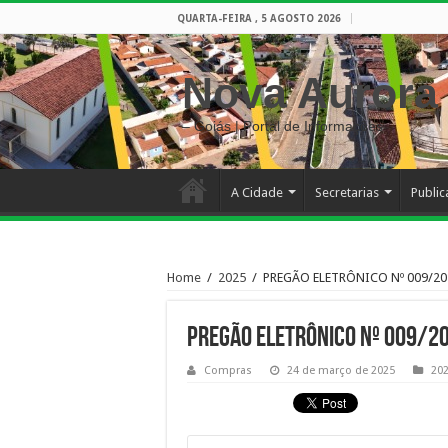
QUARTA-FEIRA , 5 AGOSTO 2026
Nova Aurora
– Goiás | Portal de Informações
A Cidade
Secretarias
Publi
Home
/
2025
/
PREGÃO ELETRÔNICO Nº 009/20
PREGÃO ELETRÔNICO Nº 009/2
Compras
24 de março de 2025
20