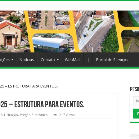
cações
Notícias
Contato
WebMail
|
Portal de Serviços
25 – ESTRUTURA PARA EVENTOS.
Pesq
025 – ESTRUTURA PARA EVENTOS.
25
,
Licitação
,
Pregão Eletrônico
217 Views