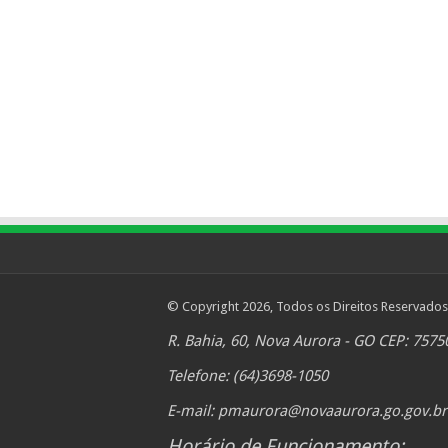
© Copyright 2026, Todos os Direitos Reservados
R. Bahia, 60, Nova Aurora - GO CEP: 7575
Telefone: (64)3698-1050
E-mail:
pmaurora@novaaurora.go.gov.br
Horário de Funcionamento: