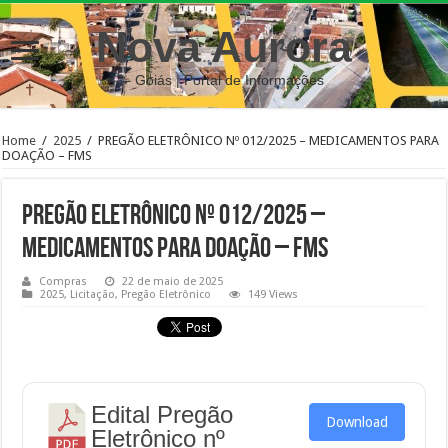
Nova Aurora
– Goiás | Portal de Informações
Home
/
2025
/
PREGÃO ELETRÔNICO Nº 012/2025 – MEDICAMENTOS PARA
DOAÇÃO – FMS
PREGÃO ELETRÔNICO Nº 012/2025 –
MEDICAMENTOS PARA DOAÇÃO – FMS
Compras
22 de maio de 2025
2025
,
Licitação
,
Pregão Eletrônico
149 Views
Edital Pregão
Download
Eletrônico nº