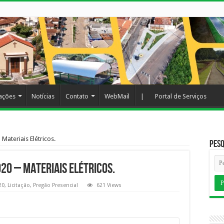
cações
Notícias
Contato
WebMail
|
Portal de Serviços
Materiais Elétricos.
Pesq
20 – Materiais Elétricos.
20
,
Licitação
,
Pregão Presencial
621 Views