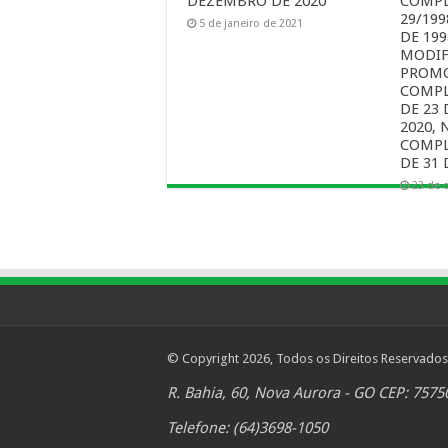
DEZEMBRO DE 2020
COMPL
29/199
5 de janeiro de 2021
DE 199
MODIF
PROMO
COMPL
DE 23
2020, 
COMPL
DE 31 
23 de 
© Copyright 2026, Todos os Direitos Reservados
R. Bahia, 60, Nova Aurora - GO CEP: 7575
Telefone: (64)3698-1050