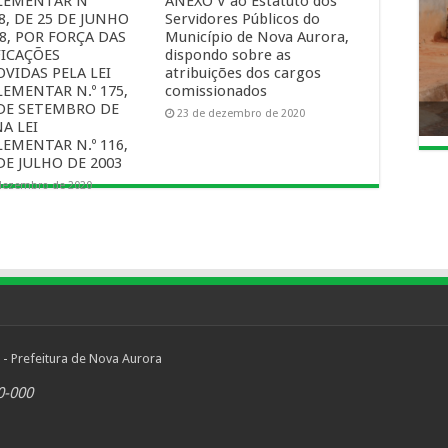
EMENTAR Nº
ANEXO V ao Estatuto dos
8, DE 25 DE JUNHO
Servidores Públicos do
8, POR FORÇA DAS
Município de Nova Aurora,
ICAÇÕES
dispondo sobre as
VIDAS PELA LEI
atribuições dos cargos
EMENTAR N.º 175,
comissionados
 DE SETEMBRO DE
23 de dezembro de 2020
NA LEI
EMENTAR N.º 116,
DE JULHO DE 2003
dezembro de 2020
 - Prefeitura de Nova Aurora
0-000