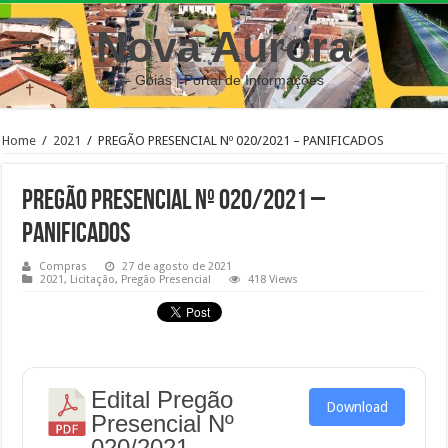
Nova Aurora
– Goiás | Portal de Informações
Home
/
2021
/
PREGÃO PRESENCIAL Nº 020/2021 – PANIFICADOS
PREGÃO PRESENCIAL Nº 020/2021 –
PANIFICADOS
Compras
27 de agosto de 2021
2021
,
Licitação
,
Pregão Presencial
418 Views
Edital Pregão
Download
Presencial Nº
020/2021 -