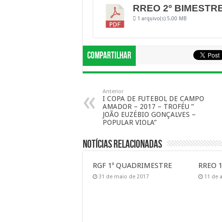
RREO 2º BIMESTR
1 arquivo(s)
5.00 MB
Compartilhar
Anterior
I COPA DE FUTEBOL DE CAMPO
AMADOR – 2017 – TROFÉU ”
JOÃO EUZÉBIO GONÇALVES –
POPULAR VIOLA”
Notícias Relacionadas
RGF 1º QUADRIMESTRE
RREO 1
31 de maio de 2017
11 de a