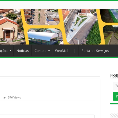
cações
Notícias
Contato
WebMail
|
Portal de Serviços
Pesq
576 Views