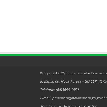
© Copyright 2026, Todos os Direitos Reservados
R. Bahia, 60, Nova Aurora - GO CEP: 7575
Telefone: (64)3698-1050
E-mail:
pmaurora@novaaurora.go.gov.br
Horário de Funcionamento: