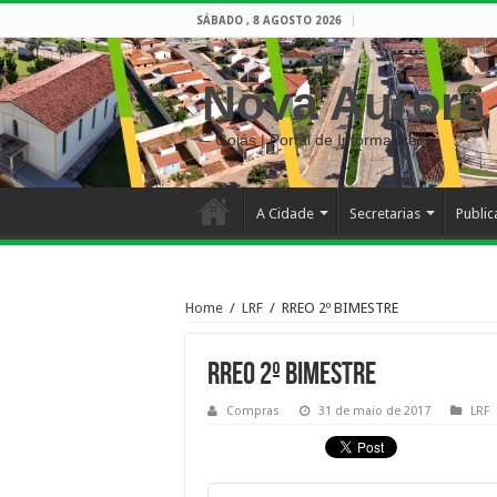
SÁBADO , 8 AGOSTO 2026
Nova Aurora
– Goiás | Portal de Informações
A Cidade
Secretarias
Publi
Home
/
LRF
/
RREO 2º BIMESTRE
RREO 2º BIMESTRE
Compras
31 de maio de 2017
LRF