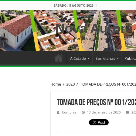
SÁBADO , 8 AGOSTO 2026
Nova Aurora
– Goiás | Portal de Informações
A Cidade
Secretarias
Publi
Home
/
2020
/
TOMADA DE PREÇOS Nº 001/20
TOMADA DE PREÇOS Nº 001/20
Compras
13 de janeiro de 2020
20