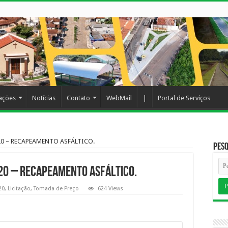
cações
Notícias
Contato
WebMail
|
Portal de Serviços
20 – RECAPEAMENTO ASFÁLTICO.
Pesq
20 – RECAPEAMENTO ASFÁLTICO.
20
,
Licitação
,
Tomada de Preço
624 Views