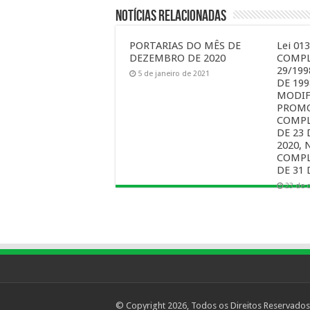
Notícias Relacionadas
PORTARIAS DO MÊS DE
Lei 01
DEZEMBRO DE 2020
COMPL
29/199
5 de janeiro de 2021
DE 199
MODIF
PROMO
COMPL
DE 23
2020, 
COMPL
DE 31 
23 de 
© Copyright 2026, Todos os Direitos Reservados