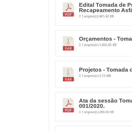
Edital Tomada de P
Recapeamento Asfál
1 arquivo(s)
401.42 KB
Orçamentos - Tomad
1 arquivo(s)
1,002.65 KB
Projetos - Tomada 
1 arquivo(s)
2.15 MB
Ata da sessão Tom
001/2020.
1 arquivo(s)
286.50 KB