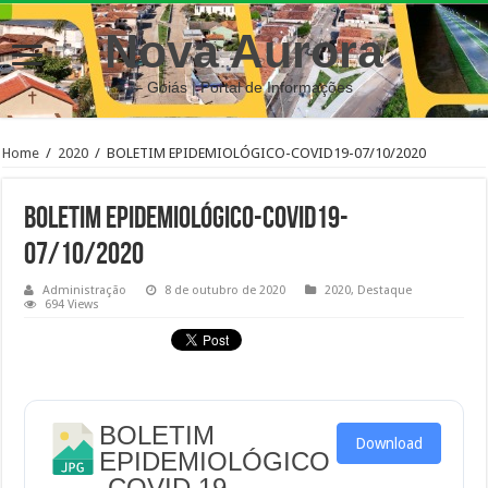
Nova Aurora
– Goiás | Portal de Informações
Home
/
2020
/
BOLETIM EPIDEMIOLÓGICO-COVID19-07/10/2020
BOLETIM EPIDEMIOLÓGICO-COVID19-
07/10/2020
Administração
8 de outubro de 2020
2020
,
Destaque
694 Views
BOLETIM
Download
EPIDEMIOLÓGICO
-COVID 19-