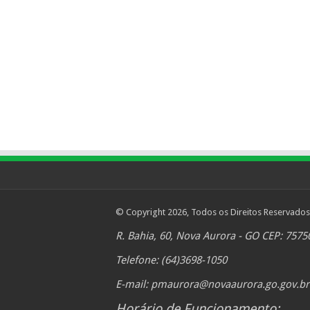
© Copyright 2026, Todos os Direitos Reservados
R. Bahia, 60, Nova Aurora - GO CEP: 7575
Telefone: (64)3698-1050
E-mail:
pmaurora@novaaurora.go.gov.br
Horário de Funcionamento: