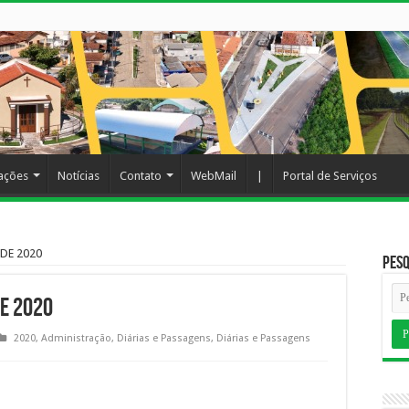
cações
Notícias
Contato
WebMail
|
Portal de Serviços
DE 2020
Pesq
DE 2020
2020
,
Administração
,
Diárias e Passagens
,
Diárias e Passagens