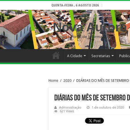
QUINTA-FEIRA , 6 AGOSTO 2026
Nova Aurora
– Goiás | Portal de Informações
A Cidade
Secretarias
Publi
Home
/
2020
/
DIÁRIAS DO MÊS DE SETEMBRO 
DIÁRIAS DO MÊS DE SETEMBRO 
Administração
1 de outubro de 2020
621 Views