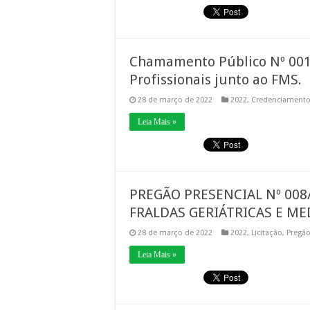
Chamamento Público Nº 001
Profissionais junto ao FMS.
28 de março de 2022
2022
,
Credenciament
Leia Mais »
PREGÃO PRESENCIAL Nº 008
FRALDAS GERIÁTRICAS E M
28 de março de 2022
2022
,
Licitação
,
Pregão
Leia Mais »