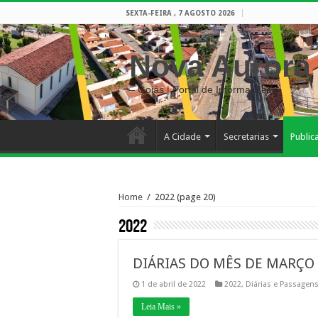
SEXTA-FEIRA , 7 AGOSTO 2026
Nova Aurora
– Goiás | Portal de Informações
A Cidade
Secretarias
Public
Home
/
2022
(page 20)
2022
DIÁRIAS DO MÊS DE MARÇO 
1 de abril de 2022
2022
,
Diárias e Passagen
Leia Mais »