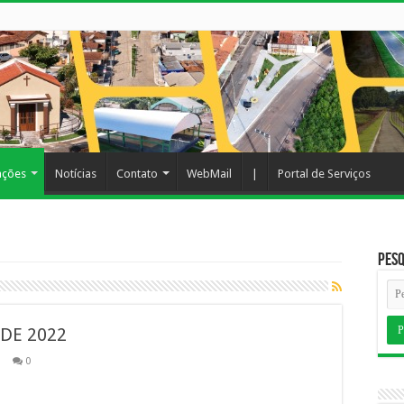
ações
Notícias
Contato
WebMail
|
Portal de Serviços
Pesq
DE 2022
s
0