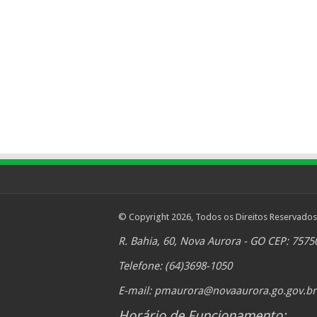
© Copyright 2026, Todos os Direitos Reservados
R. Bahia, 60, Nova Aurora - GO CEP: 7575
Telefone: (64)3698-1050
E-mail:
pmaurora@novaaurora.go.gov.br
Horário de Funcionamento: