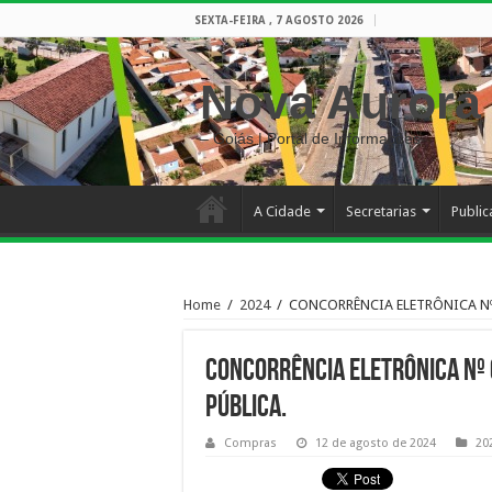
SEXTA-FEIRA , 7 AGOSTO 2026
Nova Aurora
– Goiás | Portal de Informações
A Cidade
Secretarias
Publi
Home
/
2024
/
CONCORRÊNCIA ELETRÔNICA Nº 
CONCORRÊNCIA ELETRÔNICA Nº 
PÚBLICA.
Compras
12 de agosto de 2024
20