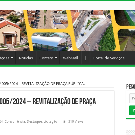
cações
Notícias
Contato
WebMail
|
Portal de Serviços
005/2024 – REVITALIZAÇÃO DE PRAÇA PÚBLICA.
Pesq
005/2024 – REVITALIZAÇÃO DE PRAÇA
24
,
Concorrência
,
Destaque
,
Licitação
319 Views