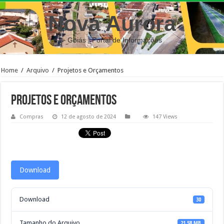
Nova Aurora
– Goiás | Portal de Informações
Home
/
Arquivo
/
Projetos e Orçamentos
Projetos e Orçamentos
Compras
12 de agosto de 2024
147 Views
Download
Download
30
Tamanho do Arquivo
21.58 MB