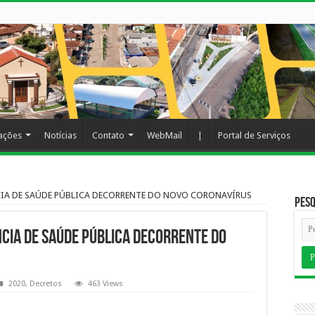
cações
Notícias
Contato
WebMail
|
Portal de Serviços
CIA DE SAÚDE PÚBLICA DECORRENTE DO NOVO CORONAVÍRUS
Pesq
CIA DE SAÚDE PÚBLICA DECORRENTE DO
2020
,
Decretos
463 Views