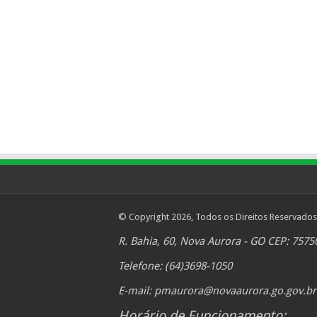
© Copyright 2026, Todos os Direitos Reservados
R. Bahia, 60, Nova Aurora - GO CEP: 7575
Telefone: (64)3698-1050
E-mail:
pmaurora@novaaurora.go.gov.br
Horário de Funcionamento: