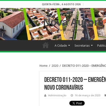
QUINTA-FEIRA , 6 AGOSTO 2026
Nova Aurora
– Goiás | Portal de Informações
A Cidade
Secretarias
Publi
Home
/
2020
/
DECRETO 011-2020 – EMERGÊN
DECRETO 011-2020 – EMERGÊN
NOVO CORONAVÍRUS
Administração
16 de março de 2020