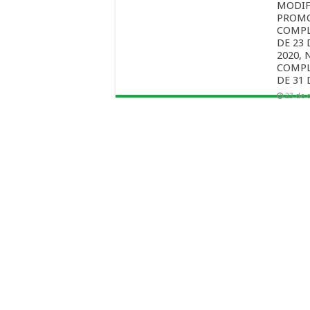
MODIF
PROMO
COMPL
DE 23
2020, 
COMPL
DE 31 
23 de 