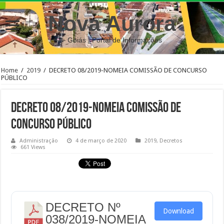
Nova Aurora
– Goiás | Portal de Informações
Home
/
2019
/
DECRETO 08/2019-NOMEIA COMISSÃO DE CONCURSO
PÚBLICO
DECRETO 08/2019-NOMEIA COMISSÃO DE
CONCURSO PÚBLICO
Administração
4 de março de 2020
2019
,
Decretos
661 Views
DECRETO Nº
Download
038/2019-NOMEIA