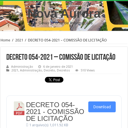
Nova Aurora
– Goiás | Portal de Informações
Home
/
2021
/
DECRETO 054-2021 – COMISSÃO DE LICITAÇÃO
DECRETO 054-2021 – COMISSÃO DE LICITAÇÃO
Administração
6 de janeiro de 2021
2021
,
Administração
,
Decreto
,
Decretos
510 Views
DECRETO 054-
Download
2021 - COMISSÃO
DE LICITAÇÃO
1 arquivo(s)
1,011.92 KB