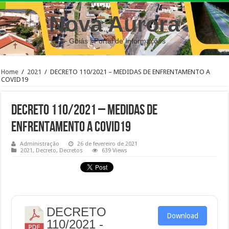
Nova Aurora
– Goiás | Portal de Informações
Home
/
2021
/
DECRETO 110/2021 – MEDIDAS DE ENFRENTAMENTO A
COVID19
DECRETO 110/2021 – MEDIDAS DE
ENFRENTAMENTO A COVID19
Administração
26 de fevereiro de 2021
2021
,
Decreto
,
Decretos
639 Views
DECRETO
Download
110/2021 -