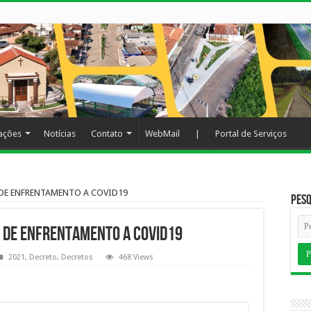
cações
Notícias
Contato
WebMail
|
Portal de Serviços
 DE ENFRENTAMENTO A COVID19
Pesq
 DE ENFRENTAMENTO A COVID19
2021
,
Decreto
,
Decretos
468 Views