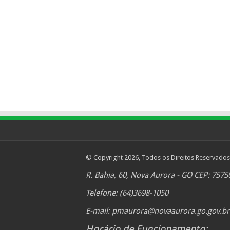
© Copyright 2026, Todos os Direitos Reservados
R. Bahia, 60, Nova Aurora - GO CEP: 7575
Telefone: (64)3698-1050
E-mail:
pmaurora@novaaurora.go.gov.br
Horário de Funcionamento: