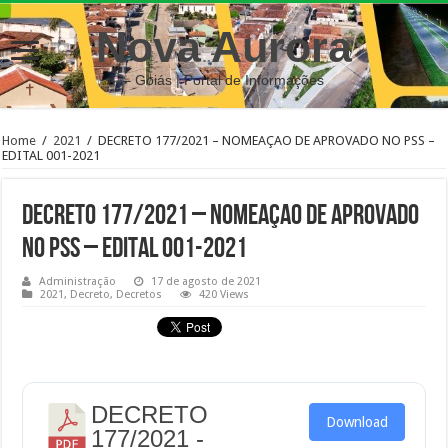
Nova Aurora
– Goiás | Portal de Informações
Home
/
2021
/
DECRETO 177/2021 – NOMEAÇAO DE APROVADO NO PSS –
EDITAL 001-2021
DECRETO 177/2021 – NOMEAÇAO DE APROVADO
NO PSS – EDITAL 001-2021
Administração
17 de agosto de 2021
2021
,
Decreto
,
Decretos
420 Views
DECRETO
Download
177/2021 -