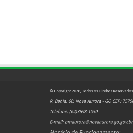
© Copyright 2026, Todos os Direitos Reservados
R. Bahia, 60, Nova Aurora - GO CEP: 7575
Telefone: (64)3698-1050
E-mail:
pmaurora@novaaurora.go.gov.br
Horário de Funcionamento: