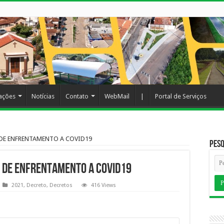
cações
Notícias
Contato
WebMail
|
Portal de Serviços
 DE ENFRENTAMENTO A COVID19
Pesq
 DE ENFRENTAMENTO A COVID19
2021
,
Decreto
,
Decretos
416 Views