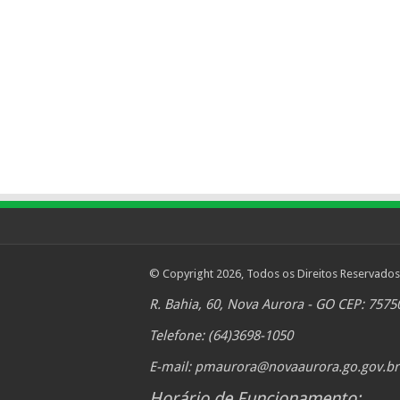
© Copyright 2026, Todos os Direitos Reservados
R. Bahia, 60, Nova Aurora - GO CEP: 7575
Telefone: (64)3698-1050
E-mail:
pmaurora@novaaurora.go.gov.br
Horário de Funcionamento: