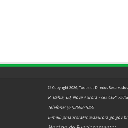
© Copyright 2026, Todos os Direitos Reservados
R. Bahia, 60, Nova Aurora - GO CEP: 7575
Telefone: (64)3698-1050
E-mail:
pmaurora@novaaurora.go.gov.br
Horário de Funcionamento: