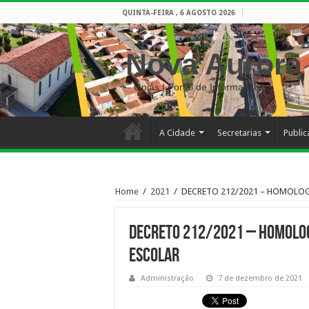
QUINTA-FEIRA , 6 AGOSTO 2026
Nova Aurora
– Goiás | Portal de Informações
A Cidade
Secretarias
Publi
Home
/
2021
/
DECRETO 212/2021 – HOMOLO
DECRETO 212/2021 – HOMOLOG
ESCOLAR
Administração
7 de dezembro de 2021