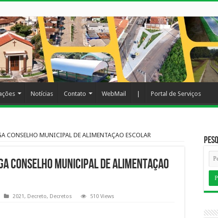
cações
Notícias
Contato
WebMail
|
Portal de Serviços
GA CONSELHO MUNICIPAL DE ALIMENTAÇAO ESCOLAR
Pesq
A CONSELHO MUNICIPAL DE ALIMENTAÇAO
2021
,
Decreto
,
Decretos
510 Views