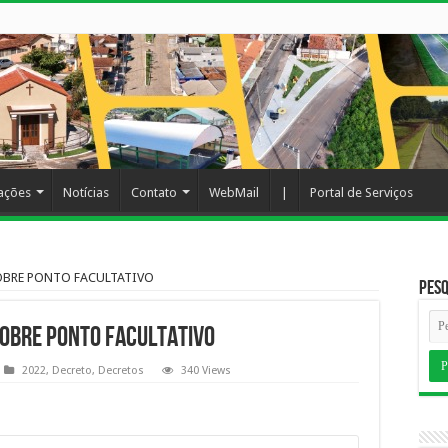
cações
Notícias
Contato
WebMail
|
Portal de Serviços
SOBRE PONTO FACULTATIVO
Pesq
SOBRE PONTO FACULTATIVO
2022
,
Decreto
,
Decretos
340 Views