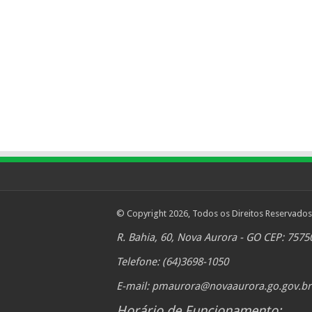
© Copyright 2026, Todos os Direitos Reservados
R. Bahia, 60, Nova Aurora - GO CEP: 7575
Telefone: (64)3698-1050
E-mail:
pmaurora@novaaurora.go.gov.br
Horário de Funcionamento: