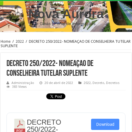
Nova Aurora
– Goiás | Portal de Informações
Home
/
2022
/
DECRETO 250/2022- NOMEAÇAO DE CONSELHEIRA TUTELAR
SUPLENTE
DECRETO 250/2022- NOMEAÇAO DE
CONSELHEIRA TUTELAR SUPLENTE
Administração
20 de abril de 2022
2022
,
Decreto
,
Decretos
383 Views
DECRETO
Download
250/2022-