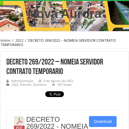
Nova Aurora
– Goiás | Portal de Informações
Home
/
2022
/
DECRETO 269/2022 – NOMEIA SERVIDOR CONTRATO
TEMPORARIO
DECRETO 269/2022 – NOMEIA SERVIDOR
CONTRATO TEMPORARIO
Administração
4 de agosto de 2022
2022
,
Decreto
,
Decretos
397 Views
DECRETO
Download
269/2022 - NOMEIA