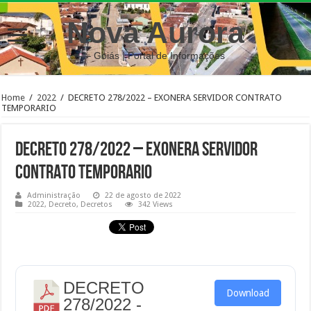
Nova Aurora
– Goiás | Portal de Informações
Home
/
2022
/
DECRETO 278/2022 – EXONERA SERVIDOR CONTRATO
TEMPORARIO
DECRETO 278/2022 – EXONERA SERVIDOR
CONTRATO TEMPORARIO
Administração
22 de agosto de 2022
2022
,
Decreto
,
Decretos
342 Views
DECRETO
Download
278/2022 -