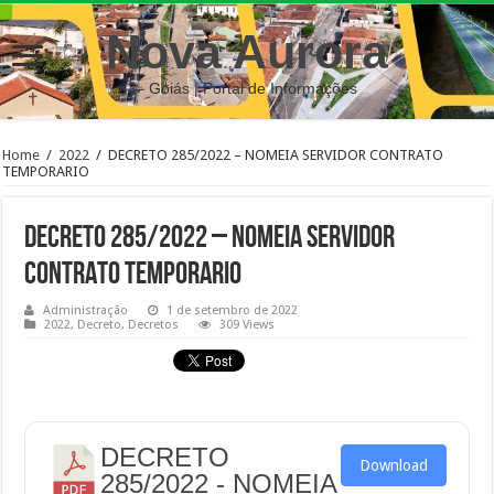
Nova Aurora
– Goiás | Portal de Informações
Home
/
2022
/
DECRETO 285/2022 – NOMEIA SERVIDOR CONTRATO
TEMPORARIO
DECRETO 285/2022 – NOMEIA SERVIDOR
CONTRATO TEMPORARIO
Administração
1 de setembro de 2022
2022
,
Decreto
,
Decretos
309 Views
DECRETO
Download
285/2022 - NOMEIA